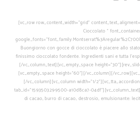
[vc_row row_content_width="grid" content_text_aligment=
Cioccolato " font_containe
google_fonts="font_family:Montserrat%3Aregular%2C700
Buongiorno con gocce di cioccolato è piacere allo stato p
finissimo cioccolato fondente. Ingredienti sani e tutta l’es
[/vc_column_text][vc_empty_space height="30"][rev_slide
[vc_empty_space height="60"][/vc_column][/vc_row][vc_r
[/vc_column][vc_column width="1/2"][vc_tta_accordion 
tab_id="1593503299500-a10d8ca7-04df"][vc_column_text] Fa
di cacao, burro di cacao, destrosio, emulsionante: leciti