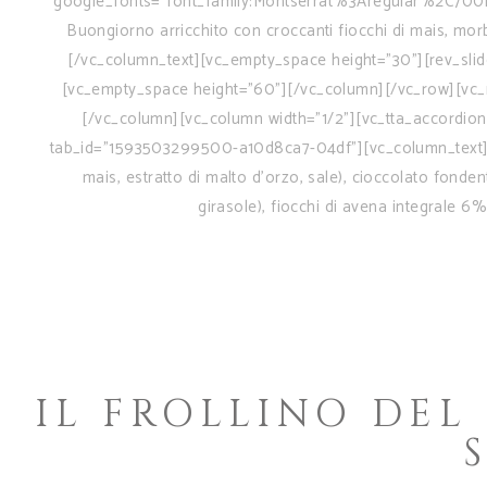
google_fonts="font_family:Montserrat%3Aregular%2C700
Buongiorno arricchito con croccanti fiocchi di mais, morb
[/vc_column_text][vc_empty_space height="30"][rev_slider
[vc_empty_space height="60"][/vc_column][/vc_row][vc_r
[/vc_column][vc_column width="1/2"][vc_tta_accordion 
tab_id="1593503299500-a10d8ca7-04df"][vc_column_text] Fari
mais, estratto di malto d’orzo, sale), cioccolato fonde
girasole), fiocchi di avena integrale 6%,
IL FROLLINO DE