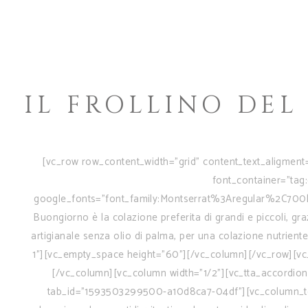
IL FROLLINO DE
[vc_row row_content_width="grid" content_text_aligment
font_container="tag:
google_fonts="font_family:Montserrat%3Aregular%2C700
Buongiorno è la colazione preferita di grandi e piccoli, graz
artigianale senza olio di palma, per una colazione nutrient
1"][vc_empty_space height="60"][/vc_column][/vc_row][vc
[/vc_column][vc_column width="1/2"][vc_tta_accordion 
tab_id="1593503299500-a10d8ca7-04df"][vc_column_text]