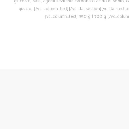
glucosio, sale, agenti lievitanti: carbonato acido di sodio,
guscio. [/vc_column_text][/vc_tta_section][vc_tta_se
[vc_column_text] 350 g | 700 g [/vc_colu