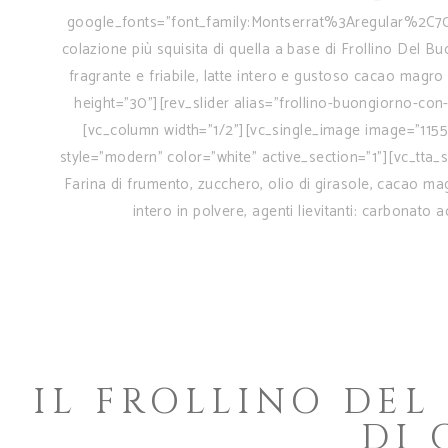
google_fonts="font_family:Montserrat%3Aregular%2C
colazione più squisita di quella a base di Frollino Del Bu
fragrante e friabile, latte intero e gustoso cacao ma
height="30"][rev_slider alias="frollino-buongiorno-co
[vc_column width="1/2"][vc_single_image image="1155
style="modern" color="white" active_section="1"][vc_tt
Farina di frumento, zucchero, olio di girasole, cacao ma
intero in polvere, agenti lievitanti: carbonato
IL FROLLINO DE
DI 