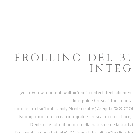
FROLLINO DEL 
INTEG
[vc_row row_content_width="grid" content_text_aligment
Integrali e Crusca" font_conta
google_fonts="font_family:Montserrat%3Aregular%2C700|
Buongiorno con cereali integrali e crusca, ricco di fibre,
Dentro c’è tutto il buono della natura e della trad
[vc_empty_space height="30"][rev_slider alias="frollino