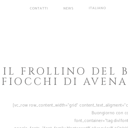
ITALIANO
CONTATTI
NEWS
AZIENDA
BONTÀ
BISCOTTI
ITALIANO
CONTATTI
NEWS
IL FROLLINO DEL
FIOCCHI DI AVEN
[vc_row row_content_width="grid" content_text_aligment="c
Buongiorno con cor
font_container="tag:div|font