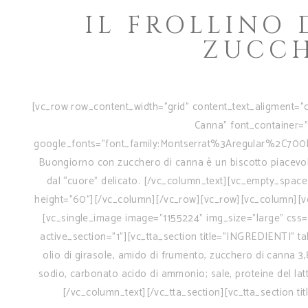
IL FROLLINO
ZUCCH
[vc_row row_content_width="grid" content_text_aligment="c
Canna" font_container="t
google_fonts="font_family:Montserrat%3Aregular%2C700
Buongiorno con zucchero di canna è un biscotto piacevolme
dal “cuore” delicato. [/vc_column_text][vc_empty_space
height="60"][/vc_column][/vc_row][vc_row][vc_column][v
[vc_single_image image="1155224" img_size="large" css=
active_section="1"][vc_tta_section title="INGREDIENTI"
olio di girasole, amido di frumento, zucchero di canna 3,8
sodio, carbonato acido di ammonio; sale, proteine del lat
[/vc_column_text][/vc_tta_section][vc_tta_sectio