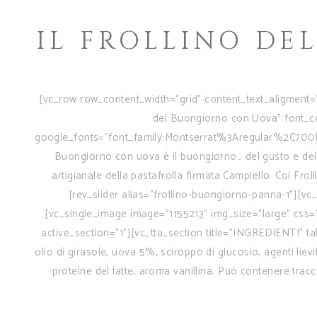
IL FROLLINO D
[vc_row row_content_width="grid" content_text_aligment=
del Buongiorno con Uova" font_con
google_fonts="font_family:Montserrat%3Aregular%2C700
Buongiorno con uova è il buongiorno… del gusto e della 
artigianale della pastafrolla firmata Campiello. Coi Fro
[rev_slider alias="frollino-buongiorno-panna-1"][
[vc_single_image image="1155213" img_size="large" css=
active_section="1"][vc_tta_section title="INGREDIENTI"
olio di girasole, uova 5%, sciroppo di glucosio, agenti liev
proteine del latte, aroma vanillina. Può contenere trac