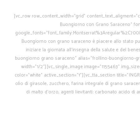
[vc_row row_content_width="grid" content_text_aligment="c
Buongiorno con Grano Saraceno" font_
google_fonts="font_family:Montserrat%3Aregular%2C700
Buongiorno con grano saraceno è piacere allo stato puro, 
iniziare la giornata all'insegna della salute e del ben
buongiorno grano saraceno" alias="frollino-buongiorno-
width="1/2"][vc_single_image image="1155463" img_size
color="white" active_section="1"][vc_tta_section title="
olio di girasole, zucchero, farina integrale di grano sarace
di malto d’orzo, agenti lievitanti: carbonato acido di