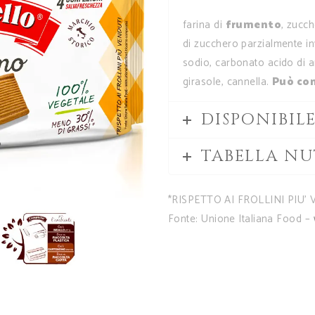
farina di
frumento
, zucc
di zucchero parzialmente inv
sodio, carbonato acido di a
girasole, cannella.
Può con
DISPONIBIL
TABELLA NU
*RISPETTO AI FROLLINI PIU’ V
Fonte: Unione Italiana Food –