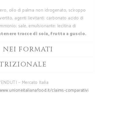
hero, olio di palma non idrogenato, sciroppo
ertito, agenti lievitanti: carbonato acido di
mmonio; sale, emulsionante: lecitina di
tenere tracce di soia, frutta a guscio.
E NEI FORMATI
TRIZIONALE
ENDUTI – Mercato Italia
www.unioneitalianafood.it/claims-comparativi