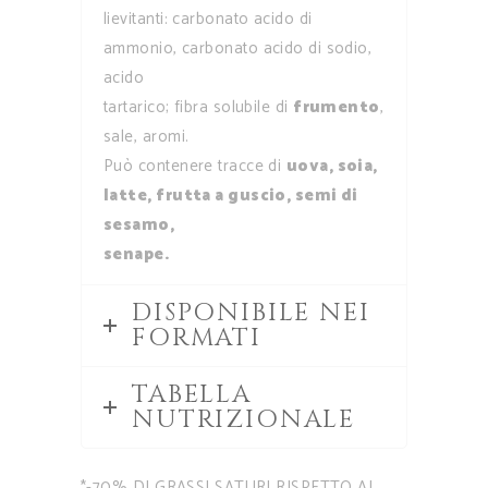
lievitanti: carbonato acido di
ammonio, carbonato acido di sodio,
acido
tartarico; fibra solubile di
frumento
,
sale, aromi.
Può contenere tracce di
uova, soia,
latte, frutta a guscio, semi di
sesamo,
senape.
DISPONIBILE NEI
FORMATI
TABELLA
NUTRIZIONALE
*-70% DI GRASSI SATURI RISPETTO AI