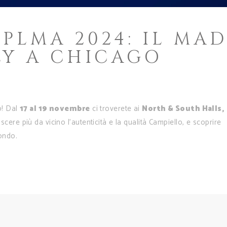
PLMA 2024: IL MA
LY A CHICAGO
o! Dal
17 al 19 novembre
ci troverete ai
North & South Halls,
cere più da vicino l’autenticità e la qualità Campiello, e scoprire
ondo.